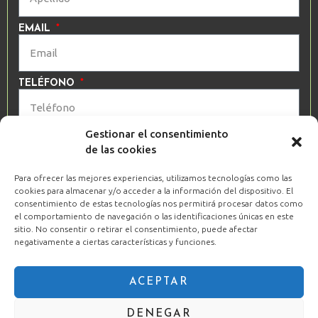
EMAIL
TELÉFONO
Gestionar el consentimiento
ACEPTO LAS
POLÍTICAS DE PRIVACIDAD
de las cookies
Para ofrecer las mejores experiencias, utilizamos tecnologías como las
HAZ CLIC Y ACCEDE AHORA
cookies para almacenar y/o acceder a la información del dispositivo. El
consentimiento de estas tecnologías nos permitirá procesar datos como
MISMO
el comportamiento de navegación o las identificaciones únicas en este
sitio. No consentir o retirar el consentimiento, puede afectar
negativamente a ciertas características y funciones.
Esta web no forma parte de Facebook ni tampoco está recomendada
ACEPTAR
por Facebook Inc. de ninguna forma
DENEGAR