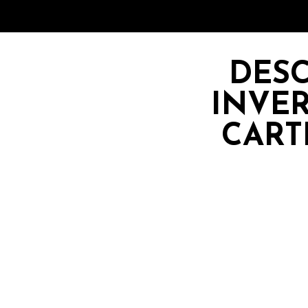
DESC
INVE
CART